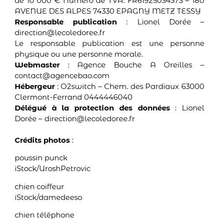
de 10 000 € Numéro de TVA: FR61925034373 – 180
AVENUE DES ALPES 74330 EPAGNY METZ TESSY
Responsable publication
: Lionel Dorée –
direction@lecoledoree.fr
Le responsable publication est une personne
physique ou une personne morale.
Webmaster
: Agence Bouche A Oreilles –
contact@agencebao.com
Hébergeur
: O2switch – Chem. des Pardiaux 63000
Clermont-Ferrand 0444446040
Délégué à la protection des données
: Lionel
Dorée – direction@lecoledoree.fr
Crédits photos
:
poussin punck
iStock/UroshPetrovic
chien coiffeur
iStock/damedeeso
chien téléphone